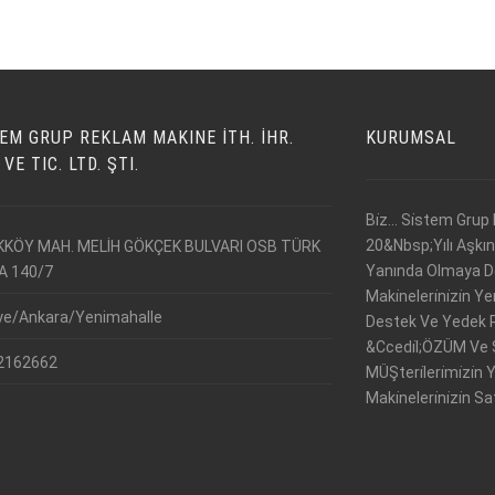
EM GRUP REKLAM MAKINE İTH. İHR.
KURUMSAL
 VE TIC. LTD. ŞTI.
Bi̇z... Si̇stem Grup 
20&Nbsp;Yılı Aşkın T
İKKÖY MAH. MELİH GÖKÇEK BULVARI OSB TÜRK
Yanında Olmaya De
A 140/7
Maki̇neleri̇ni̇zi̇n 
ye/Ankara/Yenimahalle
Destek Ve Yedek Par
&Ccedi̇l;ÖZÜM Ve So
2162662
MÜŞteri̇leri̇mi̇zi
Maki̇neleri̇ni̇zi̇n S