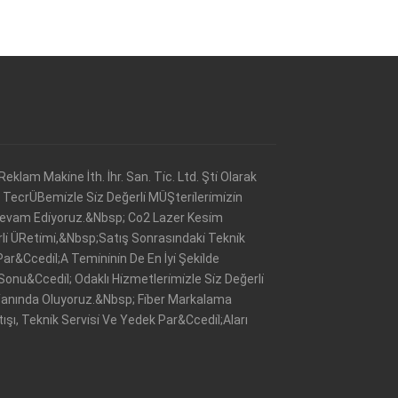
Reklam Maki̇ne İth. İhr. San. Ti̇c. Ltd. Şti̇ Olarak
ecrÜBemi̇zle Si̇z Değerli̇ MÜŞteri̇leri̇mi̇zi̇n
vam Edi̇yoruz.&Nbsp; Co2 Lazer Kesi̇m
Yerli̇ ÜReti̇mi̇,&Nbsp;Satış Sonrasındaki̇ Tekni̇k
&Ccedi̇l;A Temi̇ni̇ni̇n De En İyi̇ Şeki̇lde
nu&Ccedi̇l; Odaklı Hi̇zmetleri̇mi̇zle Si̇z Değerli̇
̇n Yanında Oluyoruz.&Nbsp; Fi̇ber Markalama
atışı, Tekni̇k Servi̇si̇ Ve Yedek Par&Ccedi̇l;Aları